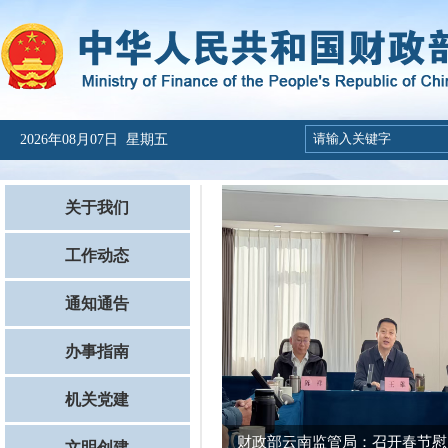
2026年08月07日 星期五
关于我们
工作动态
通知通告
办事指南
机关党建
财政部云南监管局：召开春节慰问
党建引领聚合力 携手奋进“十五五”
文明创建